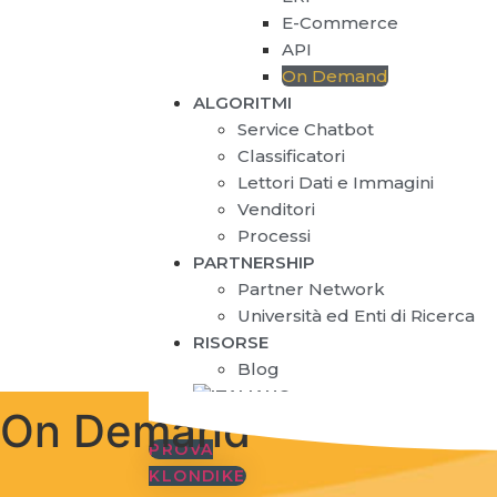
E-Commerce
API
On Demand
ALGORITMI
Service Chatbot
Classificatori
Lettori Dati e Immagini
Venditori
Processi
PARTNERSHIP
Partner Network
Università ed Enti di Ricerca
RISORSE
Blog
On Demand
PROVA
KLONDIKE