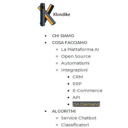
CHI SIAMO
COSA FACCIAMO
La Piattaforma AI
Open Source
Automatismi
Integrazioni
CRM
ERP
E-Commerce
API
On Demand
ALGORITMI
Service Chatbot
Classificatori