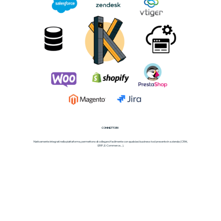
CONNETTORI
Nativamente integrati nella piattaforma, permettono di collegarsi facilmente con qualsiasi business tool presente in azienda (CRM,
ERP, E-Commerce…).