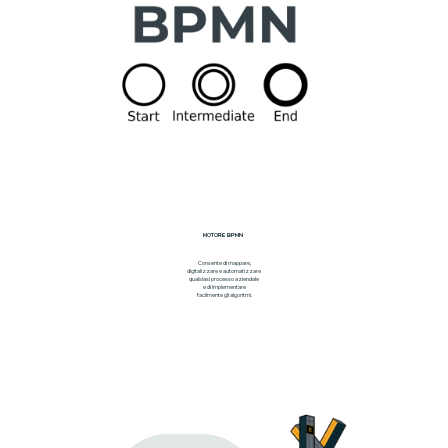
MOTORE BPMN
Consente di mappare,
digitalizzare e automatizzare
qualsiasi processo aziendale
e di implementare
facilmente gli algoritmi.