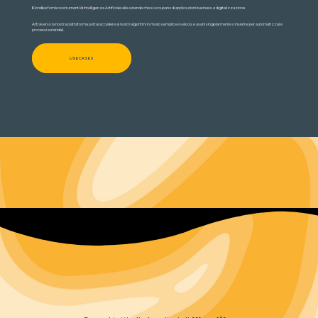
Klondike fornisce strumenti di Intelligenza Artificiale alle aziende che si occupano di applicazioni business e digitalizzazione.
Attraverso la nostra piattaforma potrai accedere ai nostri algoritmi in modo semplice e veloce, e usarli singolarmente o insieme per automatizzare
processi aziendali.
USE CASES