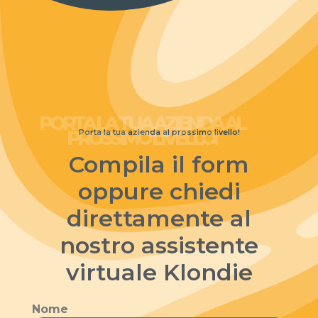
PORTA LA TUA AZIENDA AL
PROSSIMO LIVELLO!​
Porta la tua azienda al prossimo livello!
Compila il form
oppure chiedi
direttamente al
nostro assistente
virtuale Klondie
Nome