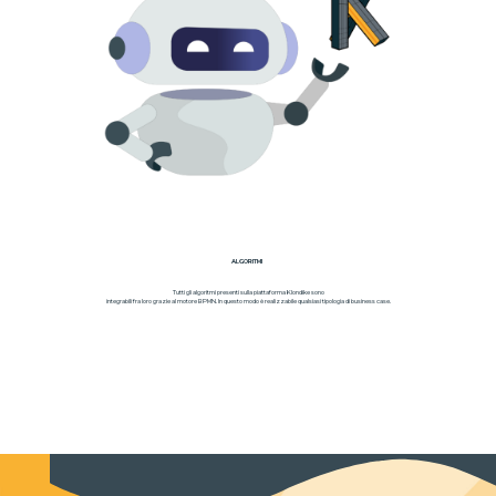
ALGORITMI
Tutti gli algoritmi presenti sulla piattaforma Klondike sono
integrabili fra loro grazie al motore BPMN. In questo modo è realizzabile qualsiasi tipologia di business case.