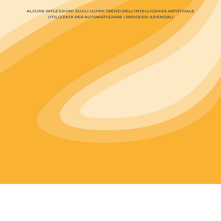
ALCUNE RIFLESSIONI SUGLI ULTIMI TREND DELL'INTELLIGENZA ARTIFICIALE
UTILIZZATA PER AUTOMATIZZARE I PROCESSI AZIENDALI